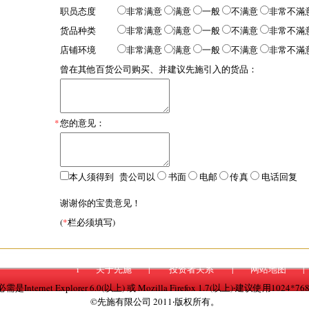
职员态度
非常满意
满意
一般
不满意
非常不滿
货品种类
非常满意
满意
一般
不满意
非常不滿
店铺环境
非常满意
满意
一般
不满意
非常不滿
曾在其他百货公司购买、并建议先施引入的货品：
*
您的意见：
本人须得到 贵公司以
书面
电邮
传真
电话回复
谢谢你的宝贵意见！
(
*
栏必须填写)
i
关于先施
|
投资者关系
|
网站地图
|
nternet Explorer 6.0(以上) 或 Mozilla Firefox 1.7(以上)‧建议使用1024
©先施有限公司 2011‧版权所有。