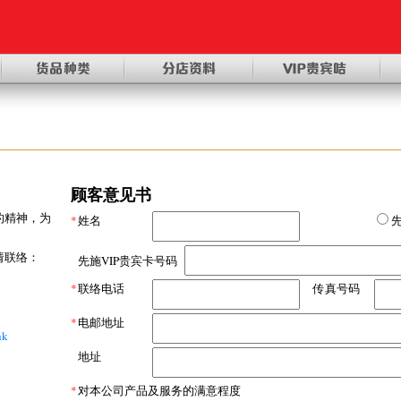
顾客意见书
的精神，为
*
姓名
请联络：
先施VIP贵宾卡号码
*
联络电话
传真号码
*
电邮地址
hk
地址
*
对本公司产品及服务的满意程度