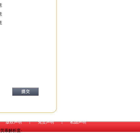
意
意
意
版权声明
|
免责声明
|
私隐声明
*768荧幕解析度‧